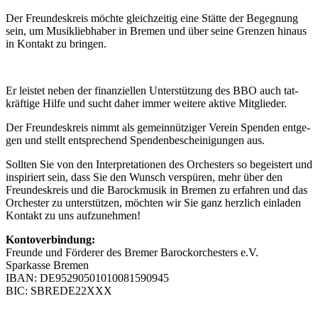
Der Freun­des­kreis möch­te gleich­zei­tig eine Stät­te der Begeg­nung
sein, um Musik­lieb­ha­ber in Bre­men und über sei­ne Gren­zen hin­aus
in Kon­takt zu brin­gen.
Er leis­tet neben der finan­zi­el­len Unter­stüt­zung des BBO auch tat­
kräf­ti­ge Hil­fe und sucht daher immer wei­te­re akti­ve Mit­glie­der.
Der Freun­des­kreis nimmt als gemein­nüt­zi­ger Ver­ein Spen­den ent­ge­
gen und stellt ent­spre­chend Spen­den­be­schei­ni­gun­gen aus.
Soll­ten Sie von den Inter­pre­ta­tio­nen des Orches­ters so begeis­tert und
inspi­riert sein, dass Sie den Wunsch ver­spü­ren, mehr über den
Freun­des­kreis und die Barock­mu­sik in Bre­men zu erfah­ren und das
Orches­ter zu unter­stüt­zen, möch­ten wir Sie ganz herz­lich ein­la­den
Kon­takt zu uns auf­zu­neh­men!
Kon­to­ver­bin­dung:
Freun­de und För­de­rer des Bre­mer Barock­or­ches­ters e.V.
Spar­kas­se Bre­men
IBAN: DE95290501010081590945
BIC: SBREDE22XXX