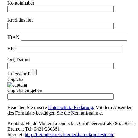
Kon­to­in­ha­ber
Kre­dit­in­sti­tut
IBAN
BIC
Ort, Datum
Unter­schrift
Captcha
Captcha ein­ge­ben
Beach­ten Sie unse­re
Daten­schutz-Erklä­rung
. Mit dem Absen­den
des For­mu­lars bestä­ti­gen Sie die Kennt­nis­nah­me.
Kon­takt: Hei­de Mül­ler-Lei­en­de­cker, Groß­bee­ren­stra­ße 86, 28211
Bre­men, Tel: 0421/230361
Inter­net:
http://​freun​des​kreis​.bre​mer​-barock​or​ches​ter​.de