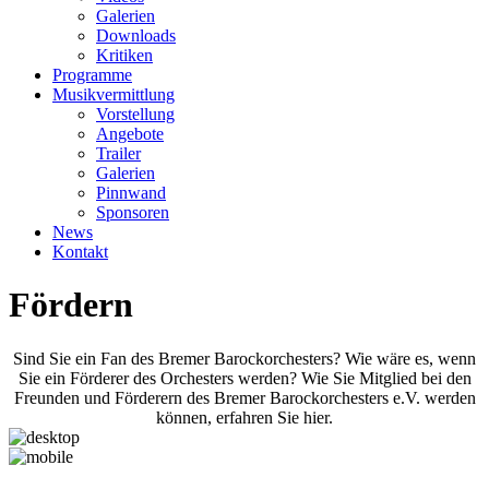
Gale­rien
Down­loads
Kri­ti­ken
Pro­gram­me
Musik­ver­mitt­lung
Vor­stel­lung
Ange­bo­te
Trai­ler
Gale­rien
Pinn­wand
Spon­so­ren
News
Kon­takt
Fördern
Sind Sie ein Fan des Bre­mer Barock­or­ches­ters? Wie wäre es, wenn
Sie ein För­de­rer des Orches­ters wer­den? Wie Sie Mit­glied bei den
Freun­den und För­de­rern des Bre­mer Barock­or­ches­ters e.V. wer­den
kön­nen, erfah­ren Sie hier.