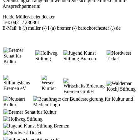
Ver­eins­tä­tig­keit all­ge­mein wen­den Sie sich ger­ne direkt an Ihre
Ansprech­part­ne­rin:
Hei­de Mül­ler-Lei­en­de­cker
Tel: 0421 / 230361
E-Mail: h (.) mull­er (-) l (a) bre­mer (-) barock­or­ches­ter (.) de