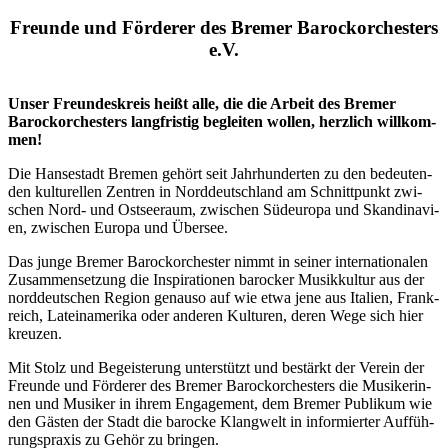
Freun­de und För­de­rer des Bre­mer Barock­or­ches­ters
e.V.
Unser Freun­des­kreis heißt alle, die die Arbeit des Bre­mer
Barock­or­ches­ters lang­fris­tig beglei­ten wol­len, herz­lich will­kom­
men!
Die Han­se­stadt Bre­men gehört seit Jahr­hun­der­ten zu den bedeu­ten­
den kul­tu­rel­len Zen­tren in Nord­deutsch­land am Schnitt­punkt zwi­
schen Nord- und Ost­see­raum, zwi­schen Süd­eu­ro­pa und Skan­di­na­vi­
en, zwi­schen Euro­pa und Über­see.
Das jun­ge Bre­mer Barock­or­ches­ter nimmt in sei­ner inter­na­tio­na­len
Zusam­men­set­zung die Inspi­ra­tio­nen baro­cker Musik­kul­tur aus der
nord­deut­schen Regi­on genau­so auf wie etwa jene aus Ita­li­en, Frank­
reich, Latein­ame­ri­ka oder ande­ren Kul­tu­ren, deren Wege sich hier
kreu­zen.
Mit Stolz und Begeis­te­rung unter­stützt und bestärkt der Ver­ein der
Freun­de und För­de­rer des Bre­mer Barock­or­ches­ters die Musi­ke­rin­
nen und Musi­ker in ihrem Enga­ge­ment, dem Bre­mer Publi­kum wie
den Gäs­ten der Stadt die baro­cke Klang­welt in infor­mier­ter Auf­füh­
rungs­pra­xis zu Gehör zu brin­gen.