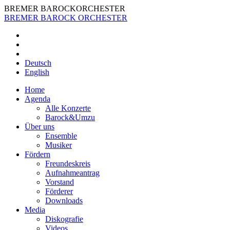
BREMER BAROCKORCHESTER
BREMER
BAROCK
ORCHESTER
Deutsch
Eng­lish
Home
Agen­da
Alle Kon­zer­te
Barock&Umzu
Über uns
Ensem­ble
Musi­ker
För­dern
Freun­des­kreis
Auf­nah­me­an­trag
Vor­stand
För­de­rer
Down­loads
Media
Dis­ko­gra­fie
Vide­os