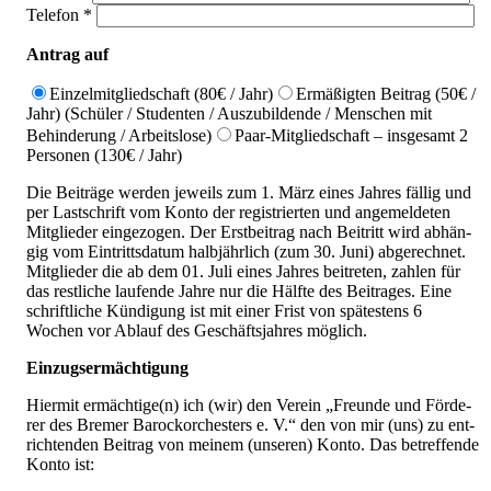
Tele­fon *
Antrag auf
Ein­zel­mit­glied­schaft (80€ / Jahr)
Ermä­ßig­ten Bei­trag (50€ /
Jahr) (Schü­ler / Stu­den­ten / Aus­zu­bil­den­de / Men­schen mit
Behin­de­rung / Arbeits­lo­se)
Paar-Mit­glied­schaft – ins­ge­samt 2
Per­so­nen (130€ / Jahr)
Die Bei­trä­ge wer­den jeweils zum 1. März eines Jah­res fäl­lig und
per Last­schrift vom Kon­to der regis­trier­ten und ange­mel­de­ten
Mit­glie­der ein­ge­zo­gen. Der Erst­bei­trag nach Bei­tritt wird abhän­
gig vom Ein­tritts­da­tum halb­jähr­lich (zum 30. Juni) abge­rech­net.
Mit­glie­der die ab dem 01. Juli eines Jah­res bei­tre­ten, zah­len für
das rest­li­che lau­fen­de Jah­re nur die Hälf­te des Bei­tra­ges. Eine
schrift­li­che Kün­di­gung ist mit einer Frist von spä­tes­tens 6
Wochen vor Ablauf des Geschäfts­jah­res mög­lich.
Ein­zugs­er­mäch­ti­gung
Hier­mit ermächtige(n) ich (wir) den Ver­ein „Freun­de und För­de­
rer des Bre­mer Barock­or­ches­ters e. V.“ den von mir (uns) zu ent­
rich­ten­den Bei­trag von mei­nem (unse­ren) Kon­to. Das betref­fen­de
Kon­to ist: