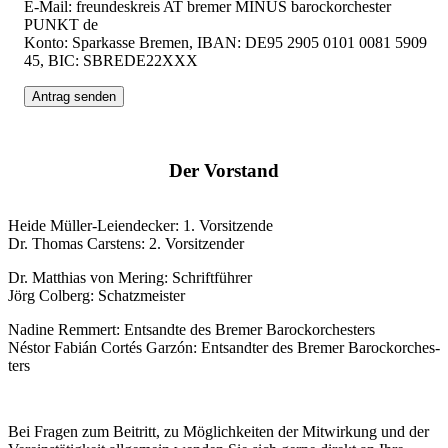
E-Mail: freun­des­kreis AT bre­mer MINUS barock­or­ches­ter
PUNKT de
Kon­to: Spar­kas­se Bre­men, IBAN: DE95 2905 0101 0081 5909
45, BIC: SBREDE22XXX
Der Vor­stand
Hei­de Mül­ler-Lei­en­de­cker: 1. Vor­sit­zen­de
Dr. Tho­mas Cars­tens: 2. Vor­sit­zen­der
Dr. Mat­thi­as von Mering: Schrift­füh­rer
Jörg Col­berg: Schatz­meis­ter
Nadi­ne Rem­mert: Ent­sand­te des Bre­mer Barock­or­ches­ters
Nés­tor Fabián Cor­tés Gar­zón: Ent­sand­ter des Bre­mer Barock­or­ches­
ters
Bei Fra­gen zum Bei­tritt, zu Mög­lich­kei­ten der Mit­wir­kung und der