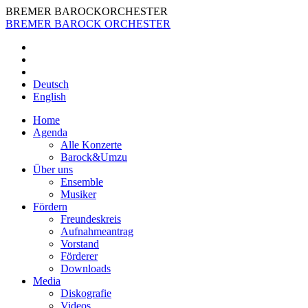
BREMER BAROCKORCHESTER
BREMER
BAROCK
ORCHESTER
Deutsch
Eng­lish
Home
Agen­da
Alle Kon­zer­te
Barock&Umzu
Über uns
Ensem­ble
Musi­ker
För­dern
Freun­des­kreis
Auf­nah­me­an­trag
Vor­stand
För­de­rer
Down­loads
Media
Dis­ko­gra­fie
Vide­os