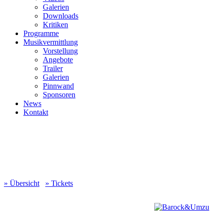
Gale­rien
Down­loads
Kri­ti­ken
Pro­gram­me
Musik­ver­mitt­lung
Vor­stel­lung
Ange­bo­te
Trai­ler
Gale­rien
Pinn­wand
Spon­so­ren
News
Kon­takt
The Cel­lo Chro­nic­les −
Auf vier Sai­ten
durch vier Jahr­hun­der­te
» Übersicht
» Tickets
In die­sem Kon­zert erle­ben Sie gemein­sam
mit dem inter­na­tio­nal gefei­er­ten Meis­ter-Cel­
lis­ten und Kom­po­nis­ten Gio­van­ni Sol­li­ma