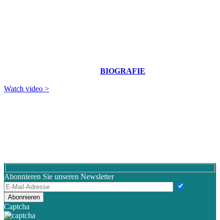
Fran­ces­co Pao­lo Supria­no (1678-1753)
aus Prin­ci­pij da impara­re à suo­na­re il vio­lon­cel­lo
Toc­ca­ta VII
Joseph Haydn (1732-1809)
Kon­zert für Vio­lon­cel­lo und Orches­ter in C-Dur Hob VIIb:1
Vio­lon­cel­lo: Gio­van­ni Sol­li­ma
BIO­GRA­FIE
Watch video >
Kon­zert­rei­he Barock&Umzu 23/24: Kon­zert 3
09. März 2024, 20 Uhr, Kir­che Unser Lie­ben Frau­en Bre­men
Abend­kas­se ab 19 Uhr
Kon­zert­ein­füh­rung: 19.15 Uhr
Wie immer laden wir Sie an der BBO-Bar ein, sich mit erfri­schen­
den Geträn­ken zu ver­sor­gen.
Jetzt auch schon vor Kon­zert­be­ginn geöff­net!
Abonnieren Sie unseren Newsletter
Bitte lasse dies
Captcha